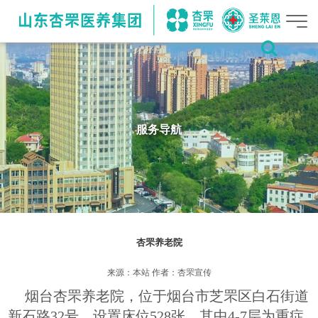
服务导航
杏罘养老院
来源：本站 作者：杏罘宣传
烟台杏罘养老院，位于烟台市芝罘区白石街道
新石路32号，设置床位528张，其中4-7层为重症